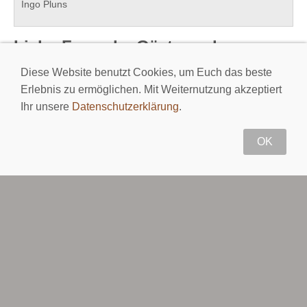
Ingo Pluns
Liebe Freunde, Gäste und
Bekannte der Langstrecke ...,
Diese Website benutzt Cookies, um Euch das beste
Erlebnis zu ermöglichen. Mit Weiternutzung akzeptiert
nach fast 14 Jahren wird diese Seite, auch einige
Ihr unsere
Datenschutzerklärung
.
Inhalte, die Termine und insbesondere die Anmeldung
für Brevets an die Seite ...
OK
www.bbrandonneure.net
übergeben.
Eine Stilllegung der hier abgelegten Inhalte erfolgt
Ende März 2022!